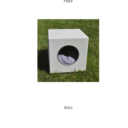
Eggy
Balù