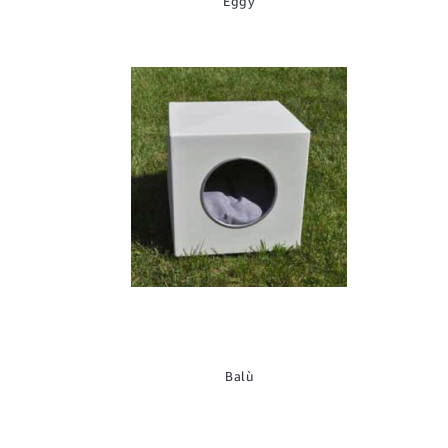
Eggy
Balù