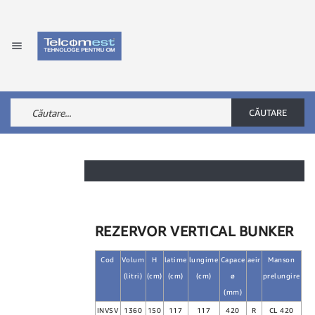

CĂUTARE
REZERVOR VERTICAL BUNKER
Cod
Volum
H
latime
lungime
Capace
aeir
Manson
(litri)
(cm)
(cm)
(cm)
ø
prelungire
(mm)
INVSV
1360
150
117
117
420
R
CL 420