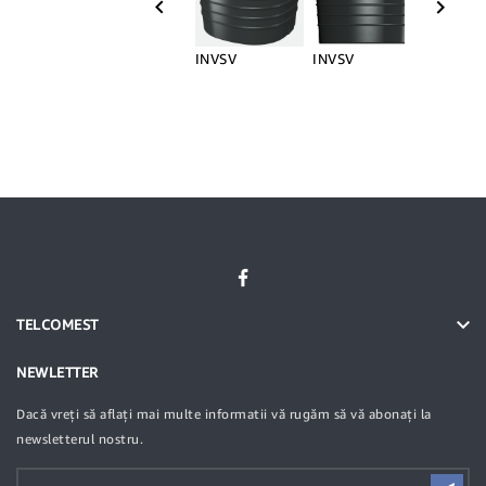


INVSV
INVSV
INVSV 

TELCOMEST
NEWLETTER
Dacă vreți să aflați mai multe informatii vă rugăm să vă abonați la
newsletterul nostru.