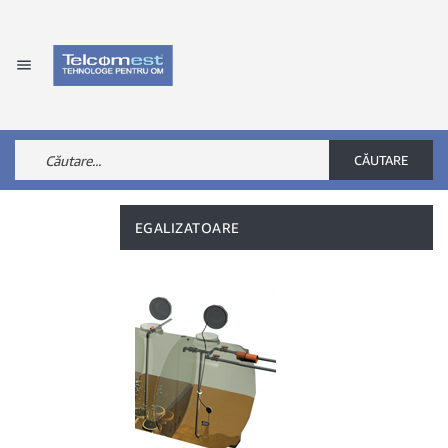

CĂUTARE
EGALIZATOARE