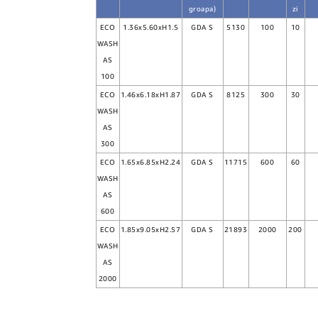
groapa)
zi
ECO
1.36x5.60xH1.5
GDA S
5130
100
10
WASH
AS
100
ECO
1.46x6.18xH1.87
GDA S
8125
300
30
WASH
AS
300
ECO
1.65x6.85xH2.24
GDA S
11715
600
60
WASH
AS
600
ECO
1.85x9.05xH2.57
GDA S
21893
2000
200
WASH
AS
2000