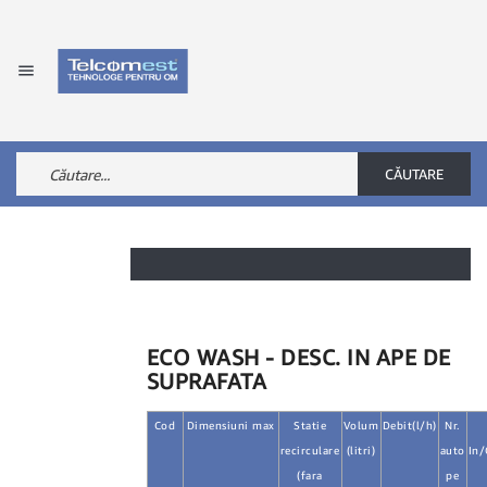

CĂUTARE
ECO WASH - DESC. IN APE DE
SUPRAFATA
Cod
Dimensiuni max
Statie
Volum
Debit(l/h)
Nr.
recirculare
(litri)
auto
In
(fara
pe