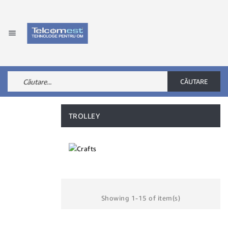

CĂUTARE
TROLLEY
Showing 1-15 of item(s)