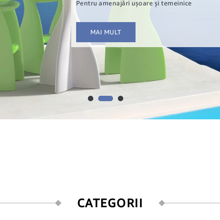
CȚIE
te superioară cu respect pentru mediul înconjurător
Pentru amenajări ușoare și temeinice
i patrupezi
AI MULT
MAI MULT
CATEGORII