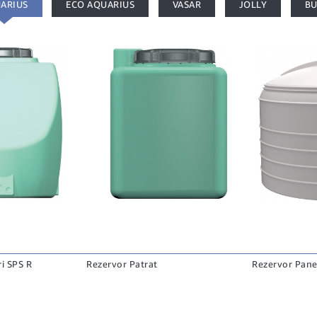
ARIUS
ECO AQUARIUS
VASAR
JOLLY
B
i SPS R
Rezervor Patrat
Rezervor Pane