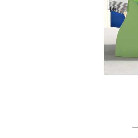
DISTRA
Calita
Pentru prieteni
M
MAI MULT