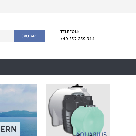
TELEFON:
CĂUTARE
+40 257 259 944
ALTE
DERN
AQUARIUS