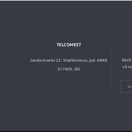
TELCOMEST
Dacă 
Jandarmariei 22, Vladimirescu, jud. ARAD
vă r
317405, RO